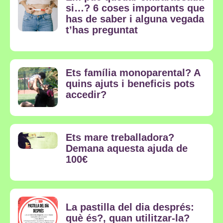
si…? 6 coses importants que
has de saber i alguna vegada
t’has preguntat
Ets família monoparental? A
quins ajuts i beneficis pots
accedir?
Ets mare treballadora?
Demana aquesta ajuda de
100€
La pastilla del dia després:
què és?, quan utilitzar-la?