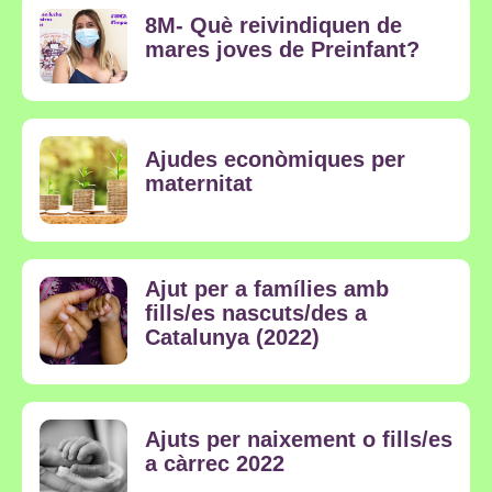
8M- Què reivindiquen de
mares joves de Preinfant?
Ajudes econòmiques per
maternitat
Ajut per a famílies amb
fills/es nascuts/des a
Catalunya (2022)
Ajuts per naixement o fills/es
a càrrec 2022