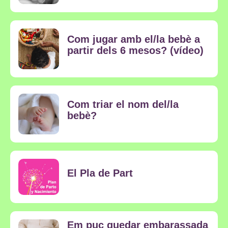
Com jugar amb el/la bebè a
partir dels 6 mesos? (vídeo)
Com triar el nom del/la
bebè?
El Pla de Part
Em puc quedar embarassada