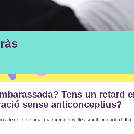
ràs
mbarassada? Tens un retard en
ració sense anticonceptius?
ns de noi o de noia, diafragma, pastilles, anell, implant o DIU) i