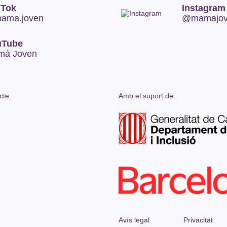
 Tok
Instagram
ama.joven
@mamajove
uTube
má Joven
cte:
Amb el suport de:
Avís legal
Privacitat